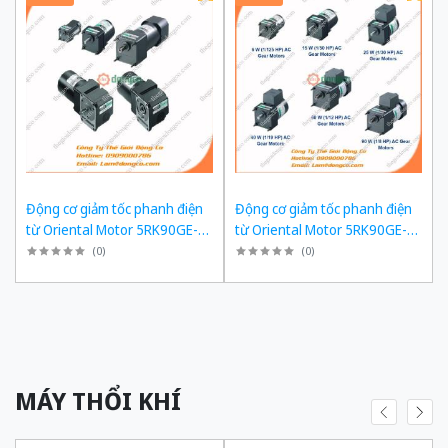
Động cơ giảm tốc phanh điện
Động cơ giảm tốc phanh điện
từ Oriental Motor 5RK90GE-
từ Oriental Motor 5RK90GE-
SW2ML + 5GE180KF công suất
SW2ML + 5GE150KF công suất
(
0
)
(
0
)
60W tỉ số truyền 1/180 Ba Pha
60W tỉ số truyền 1/150 Ba Pha
200/220 VAC
200/220 VAC
MÁY THỔI KHÍ