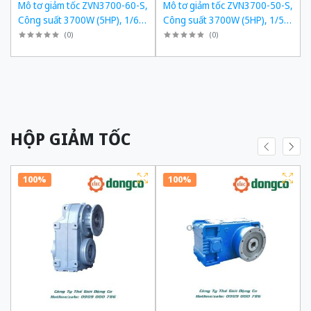
,
Mô tơ giảm tốc ZVN3700-60-S,
Mô tơ giảm tốc ZVN3700-50-S,
,
Công suất 3700W (5HP), 1/60,
Công suất 3700W (5HP), 1/50,
Chân đế
Chân đế
(
0
)
(
0
)
HỘP GIẢM TỐC
100%
100%