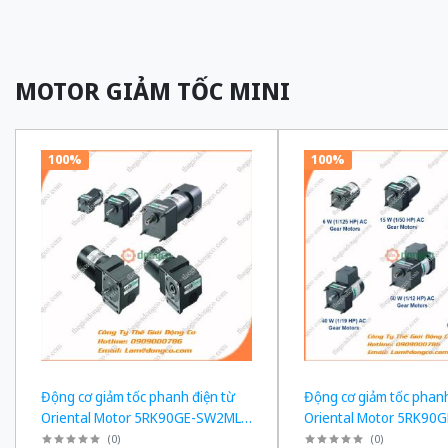
MOTOR GIẢM TỐC MINI
100%
100%
Động cơ giảm tốc phanh điện từ
Động cơ giảm tốc phanh
Oriental Motor 5RK90GE-SW2ML +
Oriental Motor 5RK90
5GE180KF công suất 60W tỉ số
5GE150KF công suất 60
(
0
)
(
0
)