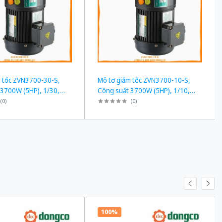
m tốc ZVN3700-30-S,
Mô tơ giảm tốc ZVN3700-10-S,
 3700W (5HP), 1/30,
Công suất 3700W (5HP), 1/10,
Chân đế
(
0
)
(
0
)
100%