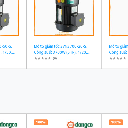
0-50-S,
Mô tơ giảm tốc ZVN3700-20-S,
Mô tơ giả
, 1/50,
Công suất 3700W (5HP), 1/20,
Công suất
Chân đế
Chân đế
(
0
)
100%
100%