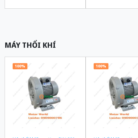
truyền 1/180 Ba Pha 200/220 VAC
truyền 1/150 Ba Pha 2
MÁY THỔI KHÍ
100%
100%