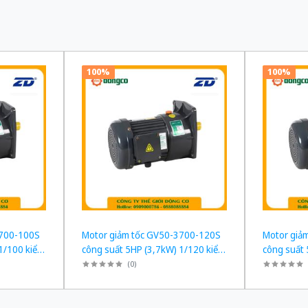
100%
100%
3700-100S
Motor giảm tốc GV50-3700-120S
Motor giả
1/100 kiểu
công suất 5HP (3,7kW) 1/120 kiểu
công suất 
lắp Mặt bích
lắp Mặt bíc
(
0
)