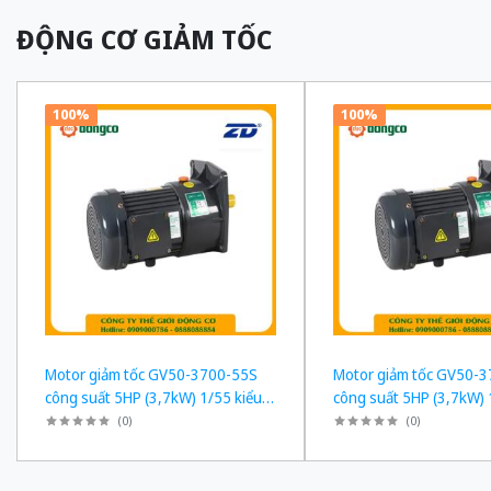
ĐỘNG CƠ GIẢM TỐC
100%
100%
Motor giảm tốc GV50-3700-55S
Motor giảm tốc GV50-
công suất 5HP (3,7kW) 1/55 kiểu
công suất 5HP (3,7kW) 
lắp Mặt bích
lắp Mặt bích
(
0
)
(
0
)