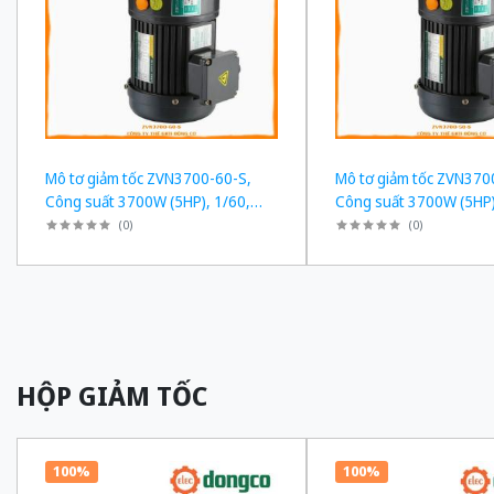
Mô tơ giảm tốc ZVN3700-60-S,
Mô tơ giảm tốc ZVN370
Công suất 3700W (5HP), 1/60,
Công suất 3700W (5HP)
Chân đế
Chân đế
(
0
)
(
0
)
HỘP GIẢM TỐC
100%
100%