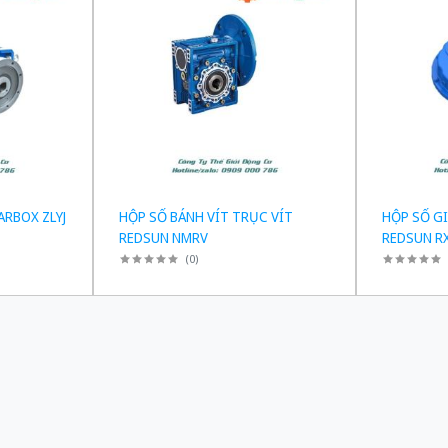
ARBOX ZLYJ
HỘP SỐ BÁNH VÍT TRỤC VÍT
HỘP SỐ G
REDSUN NMRV
REDSUN R
(
0
)