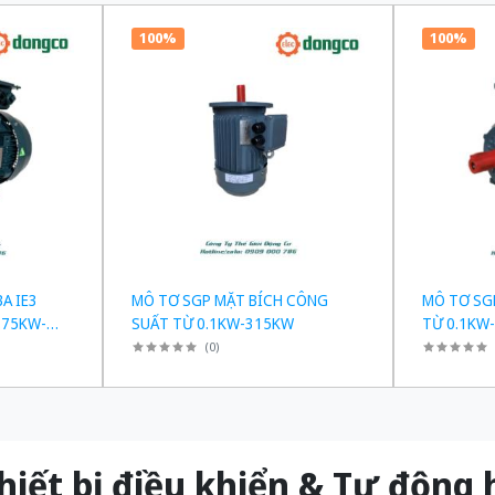
100%
100%
A IE3
MÔ TƠ SGP MẶT BÍCH CÔNG
MÔ TƠ SG
.75KW-
SUẤT TỪ 0.1KW-315KW
TỪ 0.1KW
(
0
)
t bị điều khiển & Tự độn