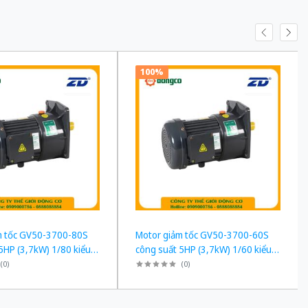
100%
m tốc GV50-3700-80S
Motor giảm tốc GV50-3700-60S
5HP (3,7kW) 1/80 kiểu
công suất 5HP (3,7kW) 1/60 kiểu
h
lắp Mặt bích
(
0
)
(
0
)