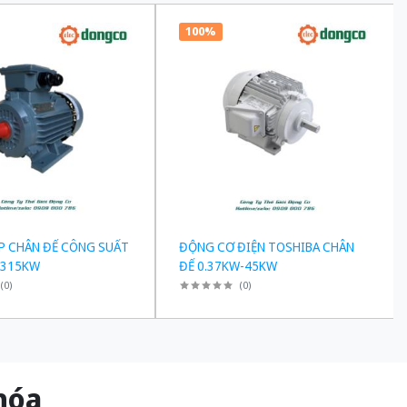
100%
P CHÂN ĐẾ CÔNG SUẤT
ĐỘNG CƠ ĐIỆN TOSHIBA CHÂN
-315KW
ĐẾ 0.37KW-45KW
(
0
)
(
0
)
g hóa