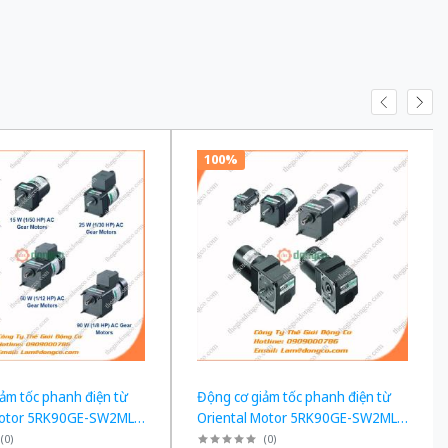
100%
ảm tốc phanh điện từ
Động cơ giảm tốc phanh điện từ
Motor 5RK90GE-SW2ML +
Oriental Motor 5RK90GE-SW2ML +
công suất 60W tỉ số
5GE90KF công suất 60W tỉ số
(
0
)
(
0
)