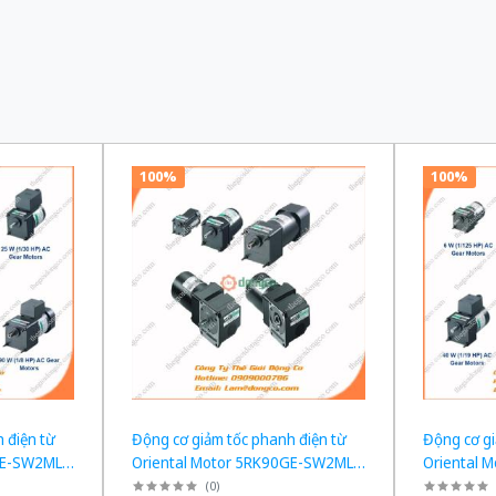
100%
100%
 điện từ
Động cơ giảm tốc phanh điện từ
Động cơ gi
GE-SW2ML +
Oriental Motor 5RK90GE-SW2ML +
Oriental 
W tỉ số
5GE120KF công suất 60W tỉ số
5GE100KF 
(
0
)