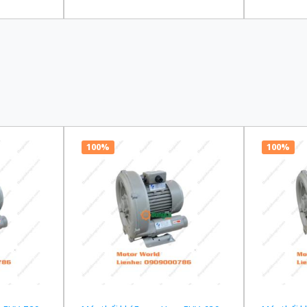
00/220 VAC
truyền 1/120 Ba Pha 200/220 VAC
truyền 1/
100%
100%