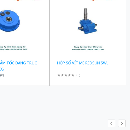
IẢM TỐC DẠNG TRỤC
HỘP SỐ VÍT ME REDSUN SWL
XG
(
0
)
(
0
)