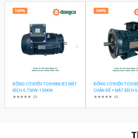
100%
100%
ĐỘNG CƠ ĐIỆN TOSHIBA IE3 MẶT
ĐỘNG CƠ ĐIỆN TOSHIB
BÍCH 0.75KW-150KW
CHÂN ĐẾ + MẶT BÍCH 0
150KW
(
0
)
(
0
)
Thiế