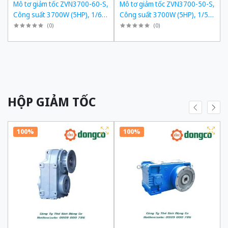
,
Mô tơ giảm tốc ZVN3700-60-S,
Mô tơ giảm tốc ZVN3700-50-S,
,
Công suất 3700W (5HP), 1/60,
Công suất 3700W (5HP), 1/50,
Chân đế
Chân đế
(
0
)
(
0
)
HỘP GIẢM TỐC
100%
100%