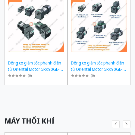
Động cơ giảm tốc phanh điện
Động cơ giảm tốc phanh điện
từ Oriental Motor 5RK90GE-
từ Oriental Motor 5RK90GE-
SW2ML + 5GE180KF công suất
SW2ML + 5GE150KF công suất
(
0
)
(
0
)
60W tỉ số truyền 1/180 Ba Pha
60W tỉ số truyền 1/150 Ba Pha
200/220 VAC
200/220 VAC
MÁY THỔI KHÍ