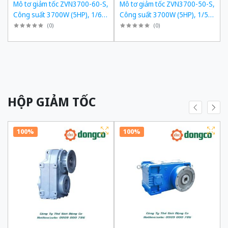
,
Mô tơ giảm tốc ZVN3700-60-S,
Mô tơ giảm tốc ZVN3700-50-S,
,
Công suất 3700W (5HP), 1/60,
Công suất 3700W (5HP), 1/50,
Chân đế
Chân đế
(
0
)
(
0
)
HỘP GIẢM TỐC
100%
100%