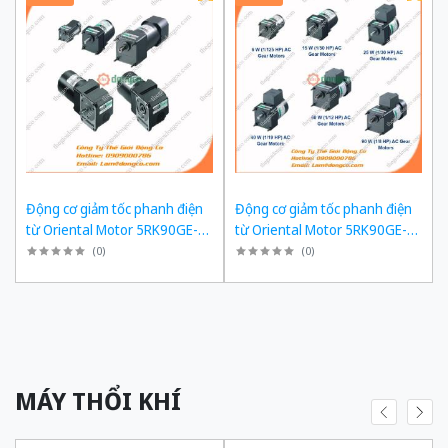
Động cơ giảm tốc phanh điện
Động cơ giảm tốc phanh điện
từ Oriental Motor 5RK90GE-
từ Oriental Motor 5RK90GE-
SW2ML + 5GE180KF công suất
SW2ML + 5GE150KF công suất
(
0
)
(
0
)
60W tỉ số truyền 1/180 Ba Pha
60W tỉ số truyền 1/150 Ba Pha
200/220 VAC
200/220 VAC
MÁY THỔI KHÍ