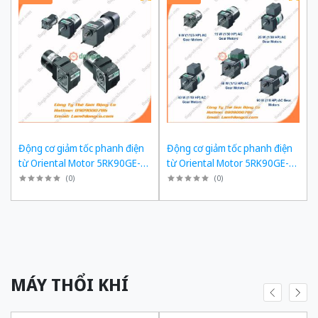
Động cơ giảm tốc phanh điện
Động cơ giảm tốc phanh điện
từ Oriental Motor 5RK90GE-
từ Oriental Motor 5RK90GE-
SW2ML + 5GE180KF công suất
SW2ML + 5GE150KF công suất
(
0
)
(
0
)
60W tỉ số truyền 1/180 Ba Pha
60W tỉ số truyền 1/150 Ba Pha
200/220 VAC
200/220 VAC
MÁY THỔI KHÍ