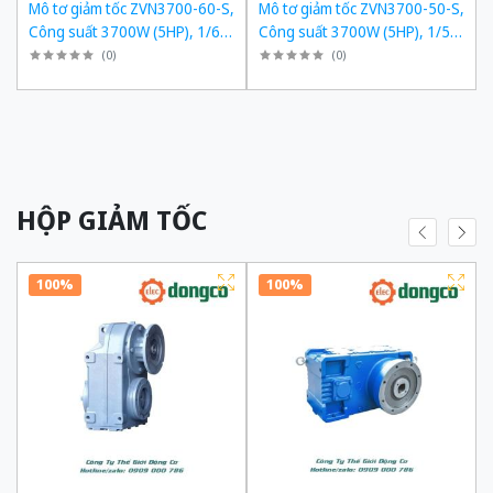
,
Mô tơ giảm tốc ZVN3700-60-S,
Mô tơ giảm tốc ZVN3700-50-S,
,
Công suất 3700W (5HP), 1/60,
Công suất 3700W (5HP), 1/50,
Chân đế
Chân đế
(
0
)
(
0
)
HỘP GIẢM TỐC
100%
100%