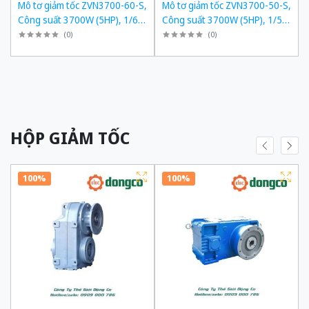
,
Mô tơ giảm tốc ZVN3700-60-S,
Mô tơ giảm tốc ZVN3700-50-S,
,
Công suất 3700W (5HP), 1/60,
Công suất 3700W (5HP), 1/50,
Chân đế
Chân đế
(
0
)
(
0
)
HỘP GIẢM TỐC
100%
100%