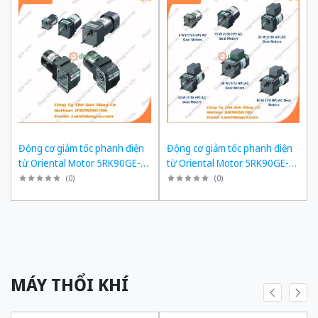
Động cơ giảm tốc phanh điện
Động cơ giảm tốc phanh điện
từ Oriental Motor 5RK90GE-
từ Oriental Motor 5RK90GE-
SW2ML + 5GE180KF công suất
SW2ML + 5GE150KF công suất
(
0
)
(
0
)
60W tỉ số truyền 1/180 Ba Pha
60W tỉ số truyền 1/150 Ba Pha
200/220 VAC
200/220 VAC
MÁY THỔI KHÍ