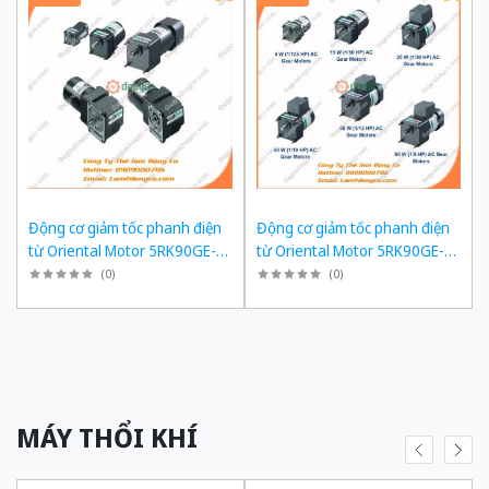
Động cơ giảm tốc phanh điện
Động cơ giảm tốc phanh điện
từ Oriental Motor 5RK90GE-
từ Oriental Motor 5RK90GE-
SW2ML + 5GE180KF công suất
SW2ML + 5GE150KF công suất
(
0
)
(
0
)
60W tỉ số truyền 1/180 Ba Pha
60W tỉ số truyền 1/150 Ba Pha
200/220 VAC
200/220 VAC
MÁY THỔI KHÍ