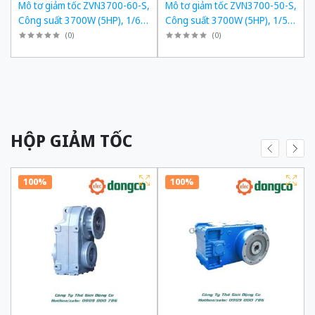
,
Mô tơ giảm tốc ZVN3700-60-S,
Mô tơ giảm tốc ZVN3700-50-S,
,
Công suất 3700W (5HP), 1/60,
Công suất 3700W (5HP), 1/50,
Chân đế
Chân đế
(
0
)
(
0
)
HỘP GIẢM TỐC
100%
100%