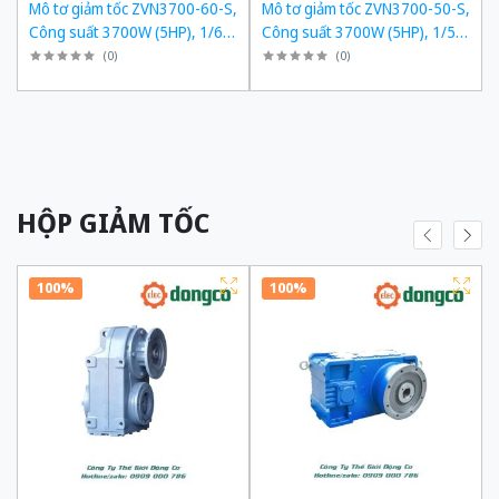
,
Mô tơ giảm tốc ZVN3700-60-S,
Mô tơ giảm tốc ZVN3700-50-S,
,
Công suất 3700W (5HP), 1/60,
Công suất 3700W (5HP), 1/50,
Chân đế
Chân đế
(
0
)
(
0
)
HỘP GIẢM TỐC
100%
100%