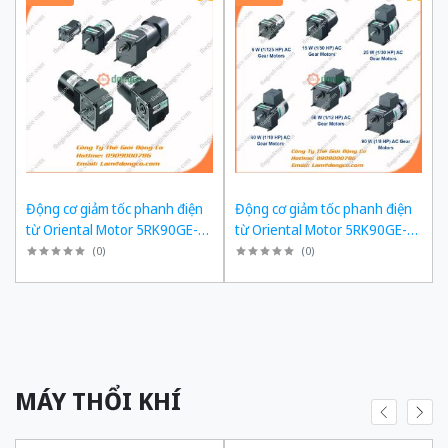
Động cơ giảm tốc phanh điện
Động cơ giảm tốc phanh điện
từ Oriental Motor 5RK90GE-
từ Oriental Motor 5RK90GE-
SW2ML + 5GE180KF công suất
SW2ML + 5GE150KF công suất
(
0
)
(
0
)
60W tỉ số truyền 1/180 Ba Pha
60W tỉ số truyền 1/150 Ba Pha
200/220 VAC
200/220 VAC
MÁY THỔI KHÍ