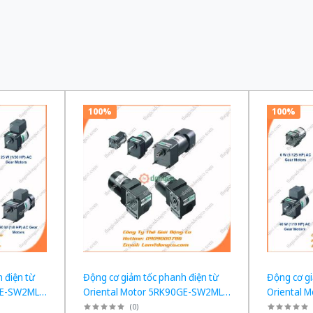
100%
100%
 điện từ
Động cơ giảm tốc phanh điện từ
Động cơ gi
GE-SW2ML +
Oriental Motor 5RK90GE-SW2ML +
Oriental 
W tỉ số
5GE120KF công suất 60W tỉ số
5GE100KF 
(
0
)