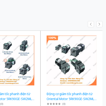
100%
ảm tốc phanh điện từ
Động cơ giảm tốc phanh điện từ
Motor 5RK90GE-SW2ML +
Oriental Motor 5RK90GE-SW2ML +
công suất 60W tỉ số
5GE90KF công suất 60W tỉ số
(
0
)
(
0
)