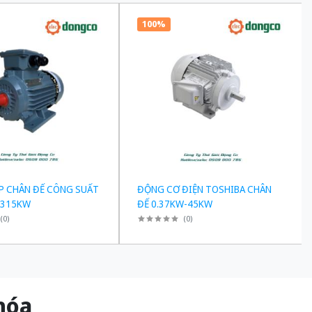
100%
P CHÂN ĐẾ CÔNG SUẤT
ĐỘNG CƠ ĐIỆN TOSHIBA CHÂN
-315KW
ĐẾ 0.37KW-45KW
(
0
)
(
0
)
g hóa