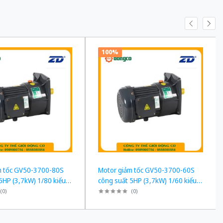
100%
m tốc GV50-3700-80S
Motor giảm tốc GV50-3700-60S
5HP (3,7kW) 1/80 kiểu
công suất 5HP (3,7kW) 1/60 kiểu
h
lắp Mặt bích
(
0
)
(
0
)