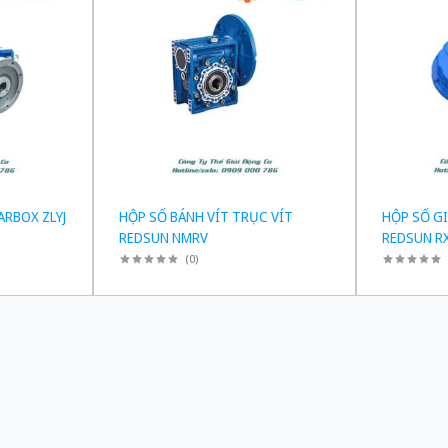
ARBOX ZLYJ
HỘP SỐ BÁNH VÍT TRỤC VÍT
HỘP SỐ G
REDSUN NMRV
REDSUN R
(
0
)