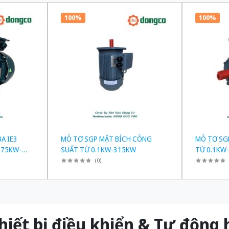
100%
100%
A IE3
MÔ TƠ SGP MẶT BÍCH CÔNG
MÔ TƠ SG
.75KW-
SUẤT TỪ 0.1KW-315KW
TỪ 0.1KW
(
0
)
t bị điều khiển & Tự độn