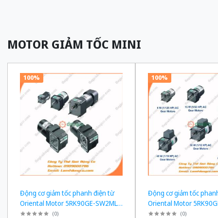
MOTOR GIẢM TỐC MINI
100%
100%
Động cơ giảm tốc phanh điện từ
Động cơ giảm tốc phanh
Oriental Motor 5RK90GE-SW2ML +
Oriental Motor 5RK90
5GE180KF công suất 60W tỉ số
5GE150KF công suất 60
(
0
)
(
0
)