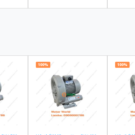
00/220 VAC
truyền 1/120 Ba Pha 200/220 VAC
truyền 1/
100%
100%