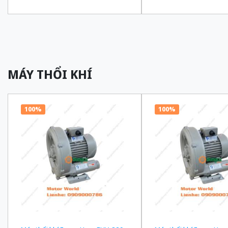
truyền 1/180 Ba Pha 200/220 VAC
truyền 1/150 Ba Pha 2
MÁY THỔI KHÍ
100%
100%