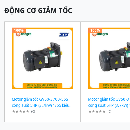
ĐỘNG CƠ GIẢM TỐC
100%
100%
Motor giảm tốc GV50-3700-55S
Motor giảm tốc GV50-
công suất 5HP (3,7kW) 1/55 kiểu
công suất 5HP (3,7kW) 
lắp Mặt bích
lắp Mặt bích
(
0
)
(
0
)