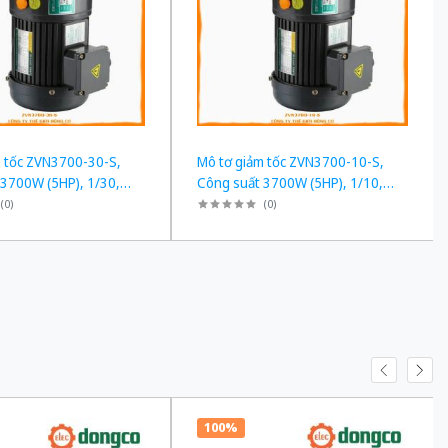
m tốc ZVN3700-30-S,
Mô tơ giảm tốc ZVN3700-10-S,
 3700W (5HP), 1/30,
Công suất 3700W (5HP), 1/10,
Chân đế
(
0
)
(
0
)
100%