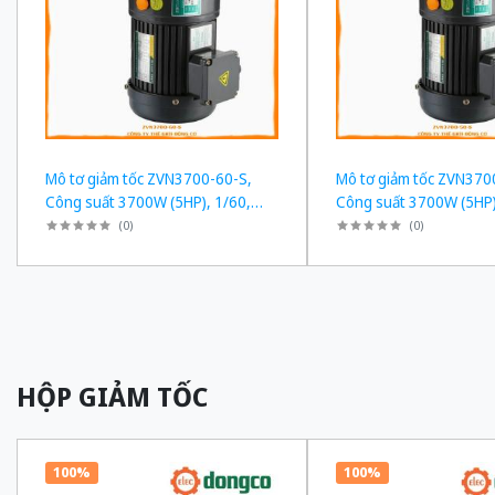
Mô tơ giảm tốc ZVN3700-60-S,
Mô tơ giảm tốc ZVN370
Công suất 3700W (5HP), 1/60,
Công suất 3700W (5HP)
Chân đế
Chân đế
(
0
)
(
0
)
HỘP GIẢM TỐC
100%
100%