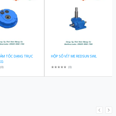
IẢM TỐC DẠNG TRỤC
HỘP SỐ VÍT ME REDSUN SWL
XG
(
0
)
(
0
)