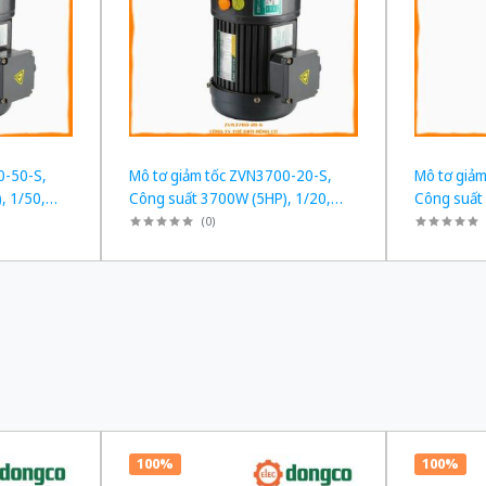
0-50-S,
Mô tơ giảm tốc ZVN3700-20-S,
Mô tơ giả
, 1/50,
Công suất 3700W (5HP), 1/20,
Công suất
Chân đế
Chân đế
(
0
)
100%
100%