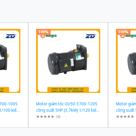
100%
100%
3700-100S
Motor giảm tốc GV50-3700-120S
Motor giả
1/100 kiểu
công suất 5HP (3,7kW) 1/120 kiểu
công suất 
lắp Mặt bích
lắp Mặt bíc
(
0
)