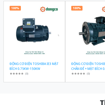
100%
100%
ĐỘNG CƠ ĐIỆN TOSHIBA IE3 MẶT
ĐỘNG CƠ ĐIỆN TOSHIB
BÍCH 0.75KW-150KW
CHÂN ĐẾ + MẶT BÍCH 0
150KW
(
0
)
(
0
)
Thiế