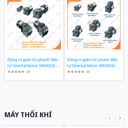
Động cơ giảm tốc phanh điện
Động cơ giảm tốc phanh điện
từ Oriental Motor 5RK90GE-
từ Oriental Motor 5RK90GE-
SW2ML + 5GE180KF công suất
SW2ML + 5GE150KF công suất
(
0
)
(
0
)
60W tỉ số truyền 1/180 Ba Pha
60W tỉ số truyền 1/150 Ba Pha
200/220 VAC
200/220 VAC
MÁY THỔI KHÍ