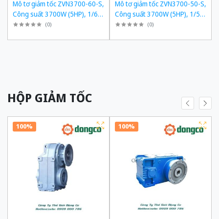
,
Mô tơ giảm tốc ZVN3700-60-S,
Mô tơ giảm tốc ZVN3700-50-S,
,
Công suất 3700W (5HP), 1/60,
Công suất 3700W (5HP), 1/50,
Chân đế
Chân đế
(
0
)
(
0
)
HỘP GIẢM TỐC
100%
100%