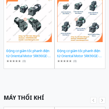
Động cơ giảm tốc phanh điện
Động cơ giảm tốc phanh điện
từ Oriental Motor 5RK90GE-
từ Oriental Motor 5RK90GE-
SW2ML + 5GE180KF công suất
SW2ML + 5GE150KF công suất
(
0
)
(
0
)
60W tỉ số truyền 1/180 Ba Pha
60W tỉ số truyền 1/150 Ba Pha
200/220 VAC
200/220 VAC
MÁY THỔI KHÍ