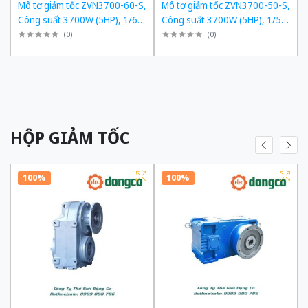
,
Mô tơ giảm tốc ZVN3700-60-S,
Mô tơ giảm tốc ZVN3700-50-S,
,
Công suất 3700W (5HP), 1/60,
Công suất 3700W (5HP), 1/50,
Chân đế
Chân đế
(
0
)
(
0
)
HỘP GIẢM TỐC
100%
100%