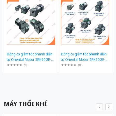
Động cơ giảm tốc phanh điện
Động cơ giảm tốc phanh điện
từ Oriental Motor 5RK90GE-
từ Oriental Motor 5RK90GE-
SW2ML + 5GE180KF công suất
SW2ML + 5GE150KF công suất
(
0
)
(
0
)
60W tỉ số truyền 1/180 Ba Pha
60W tỉ số truyền 1/150 Ba Pha
200/220 VAC
200/220 VAC
MÁY THỔI KHÍ