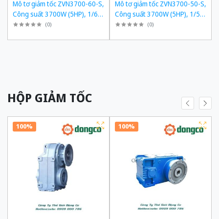
,
Mô tơ giảm tốc ZVN3700-60-S,
Mô tơ giảm tốc ZVN3700-50-S,
,
Công suất 3700W (5HP), 1/60,
Công suất 3700W (5HP), 1/50,
Chân đế
Chân đế
(
0
)
(
0
)
HỘP GIẢM TỐC
100%
100%