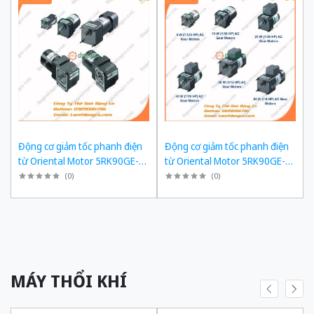
Động cơ giảm tốc phanh điện
Động cơ giảm tốc phanh điện
từ Oriental Motor 5RK90GE-
từ Oriental Motor 5RK90GE-
SW2ML + 5GE180KF công suất
SW2ML + 5GE150KF công suất
(
0
)
(
0
)
60W tỉ số truyền 1/180 Ba Pha
60W tỉ số truyền 1/150 Ba Pha
200/220 VAC
200/220 VAC
MÁY THỔI KHÍ