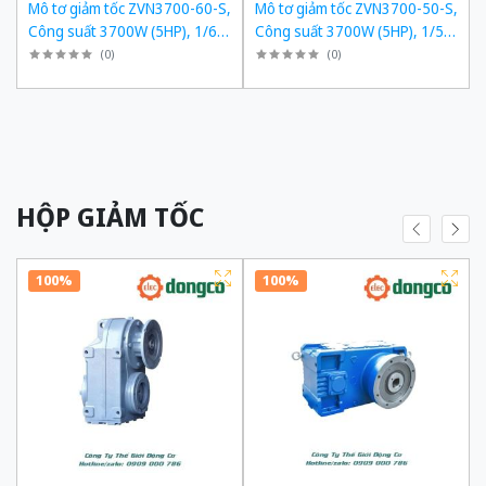
,
Mô tơ giảm tốc ZVN3700-60-S,
Mô tơ giảm tốc ZVN3700-50-S,
,
Công suất 3700W (5HP), 1/60,
Công suất 3700W (5HP), 1/50,
Chân đế
Chân đế
(
0
)
(
0
)
HỘP GIẢM TỐC
100%
100%