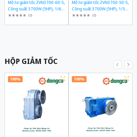
,
Mô tơ giảm tốc ZVN3700-60-S,
Mô tơ giảm tốc ZVN3700-50-S,
,
Công suất 3700W (5HP), 1/60,
Công suất 3700W (5HP), 1/50,
Chân đế
Chân đế
(
0
)
(
0
)
HỘP GIẢM TỐC
100%
100%