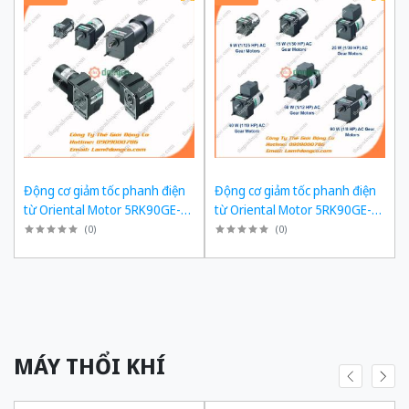
Động cơ giảm tốc phanh điện
Động cơ giảm tốc phanh điện
từ Oriental Motor 5RK90GE-
từ Oriental Motor 5RK90GE-
SW2ML + 5GE180KF công suất
SW2ML + 5GE150KF công suất
(
0
)
(
0
)
60W tỉ số truyền 1/180 Ba Pha
60W tỉ số truyền 1/150 Ba Pha
200/220 VAC
200/220 VAC
MÁY THỔI KHÍ