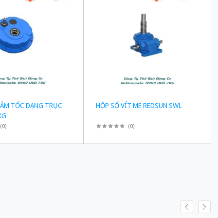
IẢM TỐC DẠNG TRỤC
HỘP SỐ VÍT ME REDSUN SWL
XG
(
0
)
(
0
)