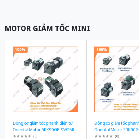
MOTOR GIẢM TỐC MINI
100%
100%
Động cơ giảm tốc phanh điện từ
Động cơ giảm tốc phanh
Oriental Motor 5RK90GE-SW2ML +
Oriental Motor 5RK90
5GE180KF công suất 60W tỉ số
5GE150KF công suất 60
(
0
)
(
0
)