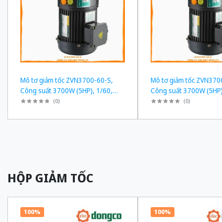
Mô tơ giảm tốc ZVN3700-60-S,
Mô tơ giảm tốc ZVN370
Công suất 3700W (5HP), 1/60,
Công suất 3700W (5HP)
Chân đế
Chân đế
(
0
)
(
0
)
HỘP GIẢM TỐC
100%
100%