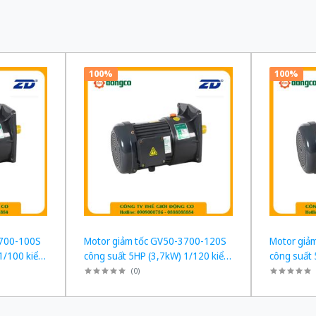
100%
100%
3700-100S
Motor giảm tốc GV50-3700-120S
Motor giả
1/100 kiểu
công suất 5HP (3,7kW) 1/120 kiểu
công suất 
lắp Mặt bích
lắp Mặt bíc
(
0
)