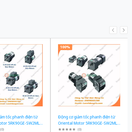
100%
ảm tốc phanh điện từ
Động cơ giảm tốc phanh điện từ
Motor 5RK90GE-SW2ML +
Oriental Motor 5RK90GE-SW2ML +
công suất 60W tỉ số
5GE90KF công suất 60W tỉ số
(
0
)
(
0
)