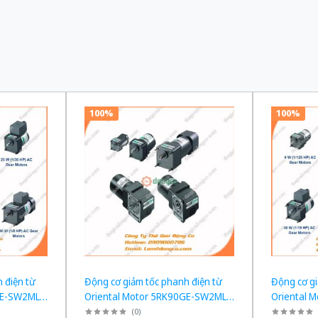
100%
100%
 điện từ
Động cơ giảm tốc phanh điện từ
Động cơ gi
GE-SW2ML +
Oriental Motor 5RK90GE-SW2ML +
Oriental 
W tỉ số
5GE120KF công suất 60W tỉ số
5GE100KF 
(
0
)