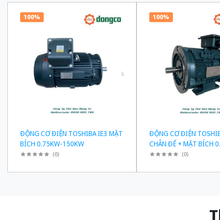
100%
100%
ĐỘNG CƠ ĐIỆN TOSHIBA IE3 MẶT
ĐỘNG CƠ ĐIỆN TOSHIB
BÍCH 0.75KW-150KW
CHÂN ĐẾ + MẶT BÍCH 0
150KW
(
0
)
(
0
)
Thiế