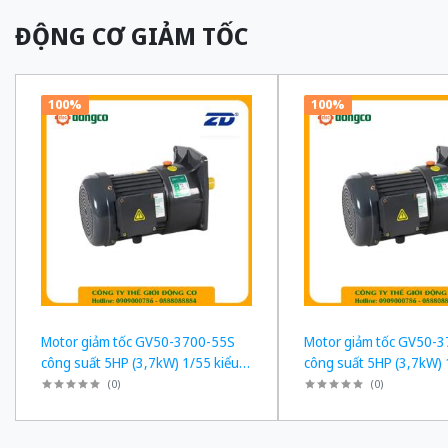
ĐỘNG CƠ GIẢM TỐC
100%
100%
Motor giảm tốc GV50-3700-55S
Motor giảm tốc GV50-
công suất 5HP (3,7kW) 1/55 kiểu
công suất 5HP (3,7kW) 
lắp Mặt bích
lắp Mặt bích
(
0
)
(
0
)