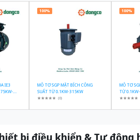
100%
100%
A IE3
MÔ TƠ SGP MẶT BÍCH CÔNG
MÔ TƠ SG
.75KW-
SUẤT TỪ 0.1KW-315KW
TỪ 0.1KW
(
0
)
t bị điều khiển & Tự độn