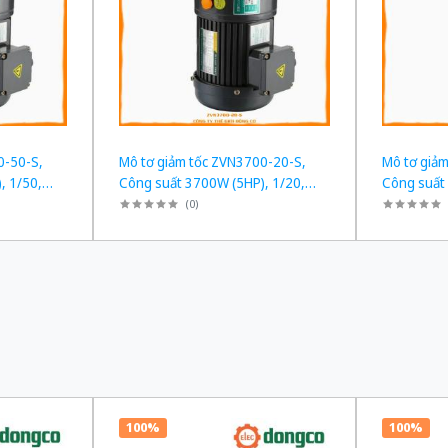
0-50-S,
Mô tơ giảm tốc ZVN3700-20-S,
Mô tơ giả
, 1/50,
Công suất 3700W (5HP), 1/20,
Công suất
Chân đế
Chân đế
(
0
)
100%
100%