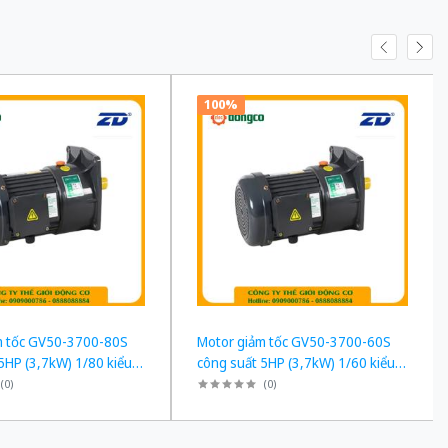
100%
m tốc GV50-3700-80S
Motor giảm tốc GV50-3700-60S
5HP (3,7kW) 1/80 kiểu
công suất 5HP (3,7kW) 1/60 kiểu
h
lắp Mặt bích
(
0
)
(
0
)