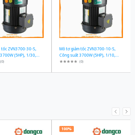
m tốc ZVN3700-30-S,
Mô tơ giảm tốc ZVN3700-10-S,
 3700W (5HP), 1/30,
Công suất 3700W (5HP), 1/10,
Chân đế
(
0
)
(
0
)
100%