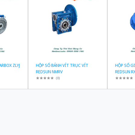
ARBOX ZLYJ
HỘP SỐ BÁNH VÍT TRỤC VÍT
HỘP SỐ G
REDSUN NMRV
REDSUN R
(
0
)