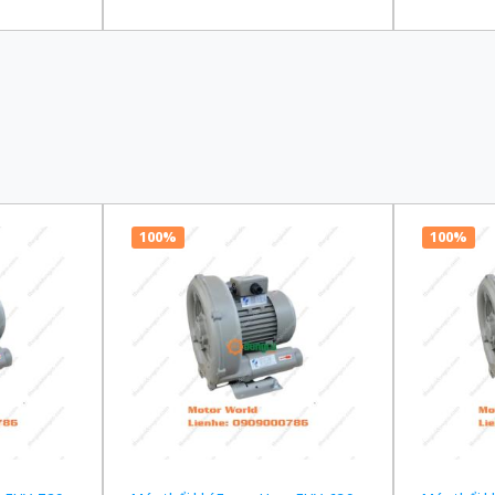
00/220 VAC
truyền 1/120 Ba Pha 200/220 VAC
truyền 1/
100%
100%