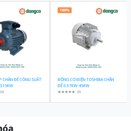
100%
P CHÂN ĐẾ CÔNG SUẤT
ĐỘNG CƠ ĐIỆN TOSHIBA CHÂN
-315KW
ĐẾ 0.37KW-45KW
(
0
)
(
0
)
g hóa