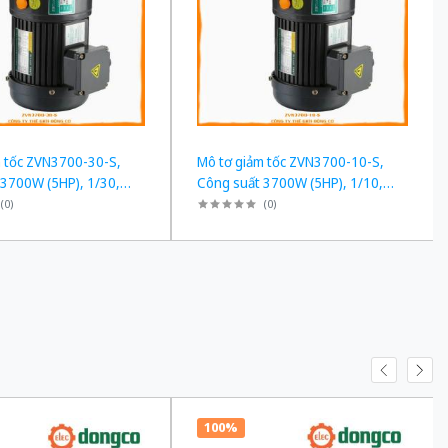
m tốc ZVN3700-30-S,
Mô tơ giảm tốc ZVN3700-10-S,
 3700W (5HP), 1/30,
Công suất 3700W (5HP), 1/10,
Chân đế
(
0
)
(
0
)
100%