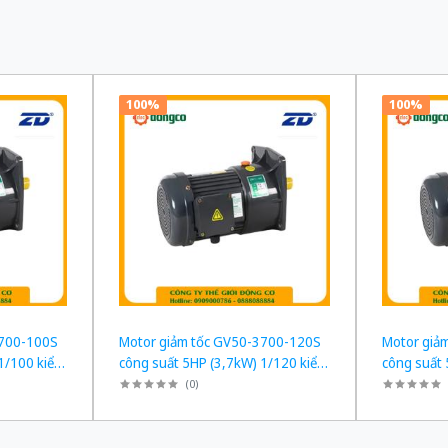
100%
100%
3700-100S
Motor giảm tốc GV50-3700-120S
Motor giả
1/100 kiểu
công suất 5HP (3,7kW) 1/120 kiểu
công suất 
lắp Mặt bích
lắp Mặt bíc
(
0
)