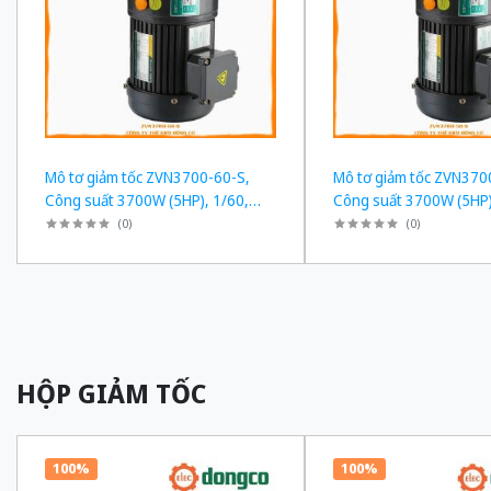
Mô tơ giảm tốc ZVN3700-60-S,
Mô tơ giảm tốc ZVN370
Công suất 3700W (5HP), 1/60,
Công suất 3700W (5HP)
Chân đế
Chân đế
(
0
)
(
0
)
HỘP GIẢM TỐC
100%
100%