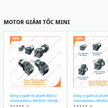
MOTOR GIẢM TỐC MINI
100%
100%
Động cơ giảm tốc phanh điện từ
Động cơ giảm tốc phanh
Oriental Motor 5RK90GE-SW2ML +
Oriental Motor 5RK90
5GE180KF công suất 60W tỉ số
5GE150KF công suất 60
(
0
)
(
0
)