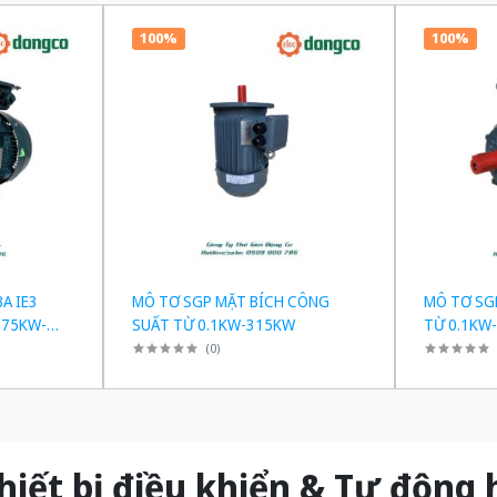
100%
100%
A IE3
MÔ TƠ SGP MẶT BÍCH CÔNG
MÔ TƠ SG
.75KW-
SUẤT TỪ 0.1KW-315KW
TỪ 0.1KW
(
0
)
t bị điều khiển & Tự độn