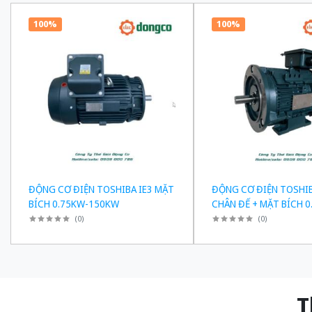
100%
100%
ĐỘNG CƠ ĐIỆN TOSHIBA IE3 MẶT
ĐỘNG CƠ ĐIỆN TOSHIB
BÍCH 0.75KW-150KW
CHÂN ĐẾ + MẶT BÍCH 0
150KW
(
0
)
(
0
)
Thiế