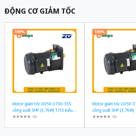
ĐỘNG CƠ GIẢM TỐC
100%
100%
Motor giảm tốc GV50-3700-55S
Motor giảm tốc GV50-
công suất 5HP (3,7kW) 1/55 kiểu
công suất 5HP (3,7kW) 
lắp Mặt bích
lắp Mặt bích
(
0
)
(
0
)