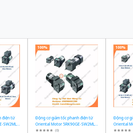
100%
100%
 điện từ
Động cơ giảm tốc phanh điện từ
Động cơ gi
GE-SW2ML +
Oriental Motor 5RK90GE-SW2ML +
Oriental 
W tỉ số
5GE120KF công suất 60W tỉ số
5GE100KF 
(
0
)