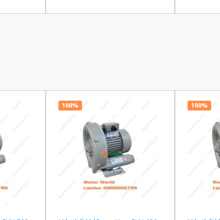
00/220 VAC
truyền 1/120 Ba Pha 200/220 VAC
truyền 1/
100%
100%