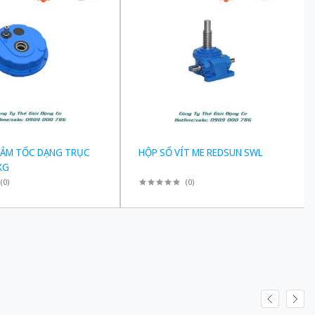
IẢM TỐC DẠNG TRỤC
HỘP SỐ VÍT ME REDSUN SWL
XG
(
0
)
(
0
)