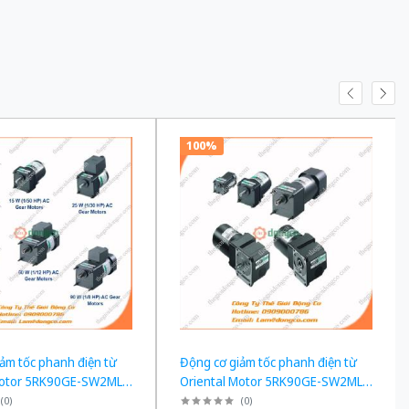
100%
ảm tốc phanh điện từ
Động cơ giảm tốc phanh điện từ
Motor 5RK90GE-SW2ML +
Oriental Motor 5RK90GE-SW2ML +
công suất 60W tỉ số
5GE90KF công suất 60W tỉ số
(
0
)
(
0
)