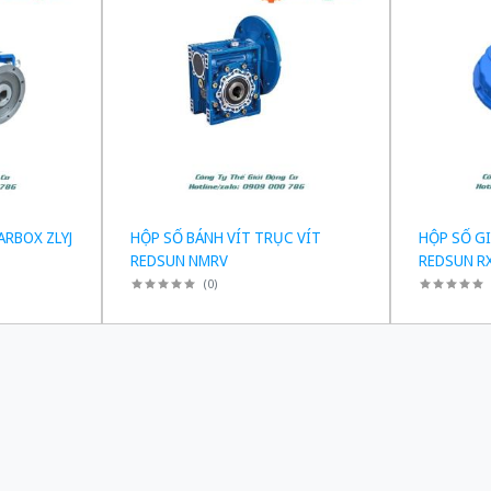
ARBOX ZLYJ
HỘP SỐ BÁNH VÍT TRỤC VÍT
HỘP SỐ G
REDSUN NMRV
REDSUN R
(
0
)