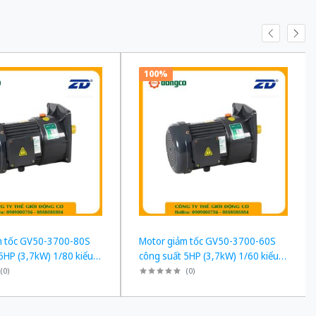
100%
m tốc GV50-3700-80S
Motor giảm tốc GV50-3700-60S
5HP (3,7kW) 1/80 kiểu
công suất 5HP (3,7kW) 1/60 kiểu
h
lắp Mặt bích
(
0
)
(
0
)