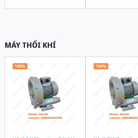
truyền 1/180 Ba Pha 200/220 VAC
truyền 1/150 Ba Pha 2
MÁY THỔI KHÍ
100%
100%