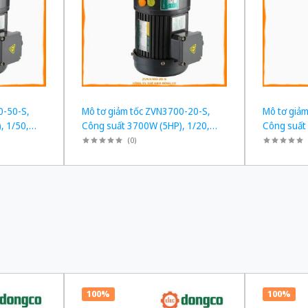
0-50-S,
Mô tơ giảm tốc ZVN3700-20-S,
Mô tơ giả
, 1/50,
Công suất 3700W (5HP), 1/20,
Công suất
Chân đế
Chân đế
(
0
)
100%
100%