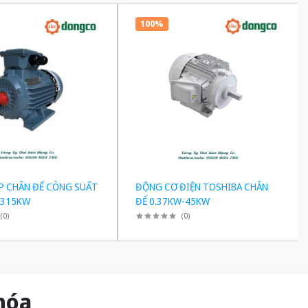
100%
P CHÂN ĐẾ CÔNG SUẤT
ĐỘNG CƠ ĐIỆN TOSHIBA CHÂN
-315KW
ĐẾ 0.37KW-45KW
(
0
)
(
0
)
g hóa