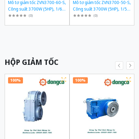
,
Mô tơ giảm tốc ZVN3700-60-S,
Mô tơ giảm tốc ZVN3700-50-S,
,
Công suất 3700W (5HP), 1/60,
Công suất 3700W (5HP), 1/50,
Chân đế
Chân đế
(
0
)
(
0
)
HỘP GIẢM TỐC
100%
100%