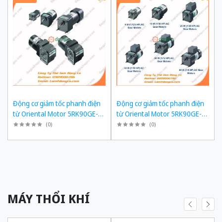
Động cơ giảm tốc phanh điện
Động cơ giảm tốc phanh điện
từ Oriental Motor 5RK90GE-
từ Oriental Motor 5RK90GE-
SW2ML + 5GE180KF công suất
SW2ML + 5GE150KF công suất
(
0
)
(
0
)
60W tỉ số truyền 1/180 Ba Pha
60W tỉ số truyền 1/150 Ba Pha
200/220 VAC
200/220 VAC
MÁY THỔI KHÍ