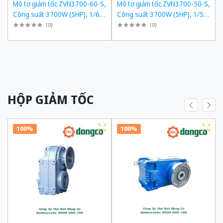
,
Mô tơ giảm tốc ZVN3700-60-S,
Mô tơ giảm tốc ZVN3700-50-S,
,
Công suất 3700W (5HP), 1/60,
Công suất 3700W (5HP), 1/50,
Chân đế
Chân đế
(
0
)
(
0
)
HỘP GIẢM TỐC
100%
100%