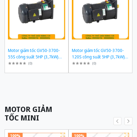
Motor giảm tốc GV50-3700-
Motor giảm tốc GV50-3700-
55S công suất 5HP (3,7kW)
120S công suất 5HP (3,7kW)
1/55 kiểu lắp Mặt bích
1/120 kiểu lắp Mặt bích
(
0
)
(
0
)
MOTOR GIẢM
TỐC MINI
100%
100%