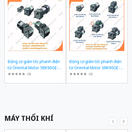
Động cơ giảm tốc phanh điện
Động cơ giảm tốc phanh điện
từ Oriental Motor 5RK90GE-
từ Oriental Motor 5RK90GE-
SW2ML + 5GE180KF công suất
SW2ML + 5GE150KF công suất
(
0
)
(
0
)
60W tỉ số truyền 1/180 Ba Pha
60W tỉ số truyền 1/150 Ba Pha
200/220 VAC
200/220 VAC
MÁY THỔI KHÍ