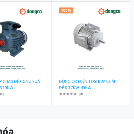
100%
P CHÂN ĐẾ CÔNG SUẤT
ĐỘNG CƠ ĐIỆN TOSHIBA CHÂN
-315KW
ĐẾ 0.37KW-45KW
(
0
)
(
0
)
g hóa