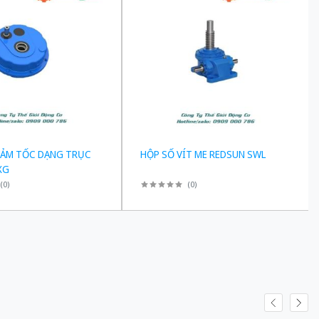
IẢM TỐC DẠNG TRỤC
HỘP SỐ VÍT ME REDSUN SWL
XG
(
0
)
(
0
)