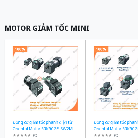
MOTOR GIẢM TỐC MINI
100%
100%
Động cơ giảm tốc phanh điện từ
Động cơ giảm tốc phanh
Oriental Motor 5RK90GE-SW2ML +
Oriental Motor 5RK90
5GE180KF công suất 60W tỉ số
5GE150KF công suất 60
(
0
)
(
0
)