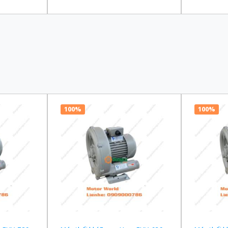
00/220 VAC
truyền 1/120 Ba Pha 200/220 VAC
truyền 1/
100%
100%