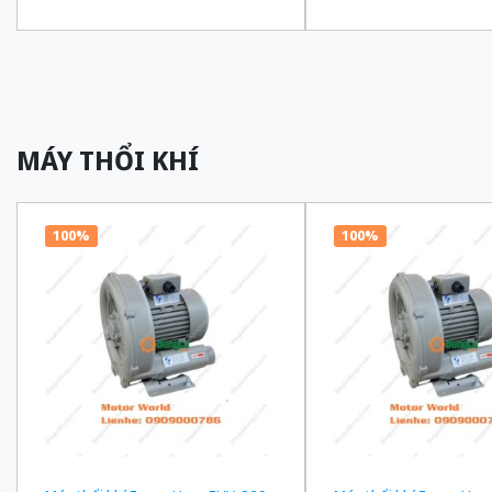
truyền 1/180 Ba Pha 200/220 VAC
truyền 1/150 Ba Pha 2
MÁY THỔI KHÍ
100%
100%