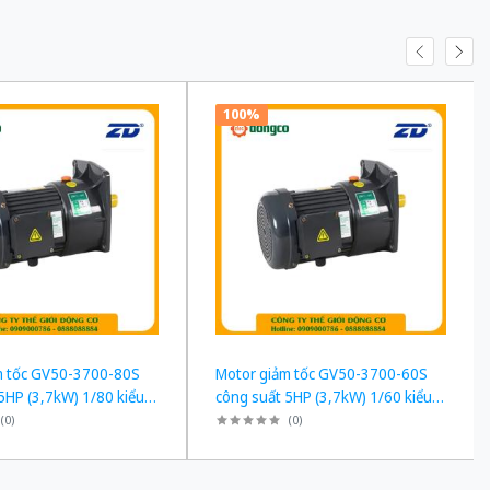
100%
m tốc GV50-3700-80S
Motor giảm tốc GV50-3700-60S
5HP (3,7kW) 1/80 kiểu
công suất 5HP (3,7kW) 1/60 kiểu
h
lắp Mặt bích
(
0
)
(
0
)