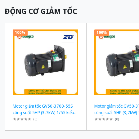
ĐỘNG CƠ GIẢM TỐC
100%
100%
Motor giảm tốc GV50-3700-55S
Motor giảm tốc GV50-
công suất 5HP (3,7kW) 1/55 kiểu
công suất 5HP (3,7kW) 
lắp Mặt bích
lắp Mặt bích
(
0
)
(
0
)