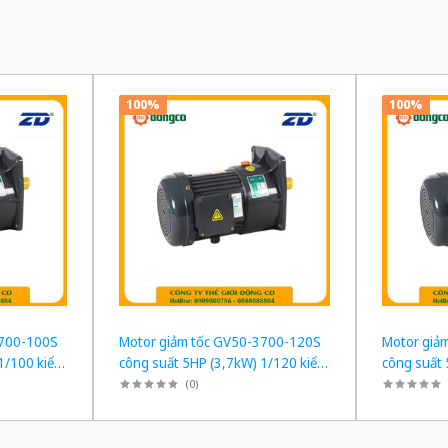
100%
100%
3700-100S
Motor giảm tốc GV50-3700-120S
Motor giả
1/100 kiểu
công suất 5HP (3,7kW) 1/120 kiểu
công suất 
lắp Mặt bích
lắp Mặt bíc
(
0
)