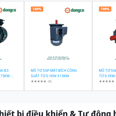
100%
100%
A IE3
MÔ TƠ SGP MẶT BÍCH CÔNG
MÔ TƠ SG
.75KW-
SUẤT TỪ 0.1KW-315KW
TỪ 0.1KW
(
0
)
t bị điều khiển & Tự độn