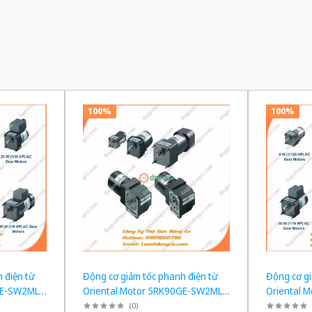
100%
100%
 điện từ
Động cơ giảm tốc phanh điện từ
Động cơ gi
GE-SW2ML +
Oriental Motor 5RK90GE-SW2ML +
Oriental 
W tỉ số
5GE120KF công suất 60W tỉ số
5GE100KF 
(
0
)