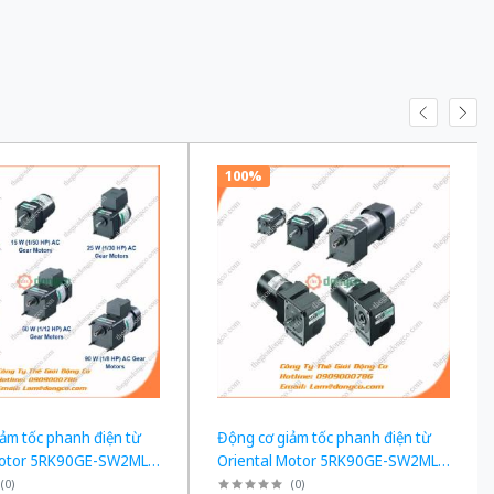
100%
ảm tốc phanh điện từ
Động cơ giảm tốc phanh điện từ
Motor 5RK90GE-SW2ML +
Oriental Motor 5RK90GE-SW2ML +
công suất 60W tỉ số
5GE90KF công suất 60W tỉ số
(
0
)
(
0
)