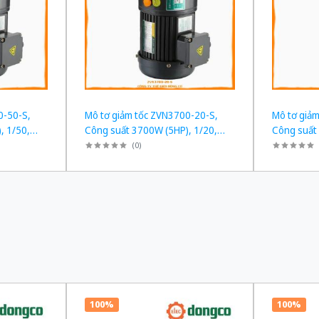
0-50-S,
Mô tơ giảm tốc ZVN3700-20-S,
Mô tơ giả
, 1/50,
Công suất 3700W (5HP), 1/20,
Công suất
Chân đế
Chân đế
(
0
)
100%
100%