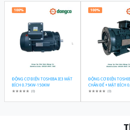
100%
100%
ĐỘNG CƠ ĐIỆN TOSHIBA IE3 MẶT
ĐỘNG CƠ ĐIỆN TOSHIB
BÍCH 0.75KW-150KW
CHÂN ĐẾ + MẶT BÍCH 0
150KW
(
0
)
(
0
)
Thiế