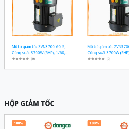
Mô tơ giảm tốc ZVN3700-60-S,
Mô tơ giảm tốc ZVN370
Công suất 3700W (5HP), 1/60,
Công suất 3700W (5HP)
Chân đế
Chân đế
(
0
)
(
0
)
HỘP GIẢM TỐC
100%
100%