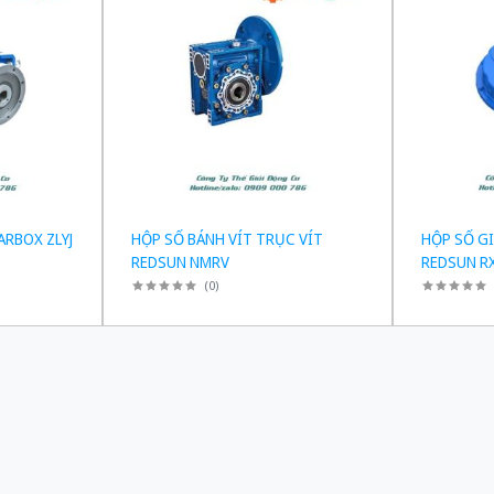
ARBOX ZLYJ
HỘP SỐ BÁNH VÍT TRỤC VÍT
HỘP SỐ G
REDSUN NMRV
REDSUN R
(
0
)